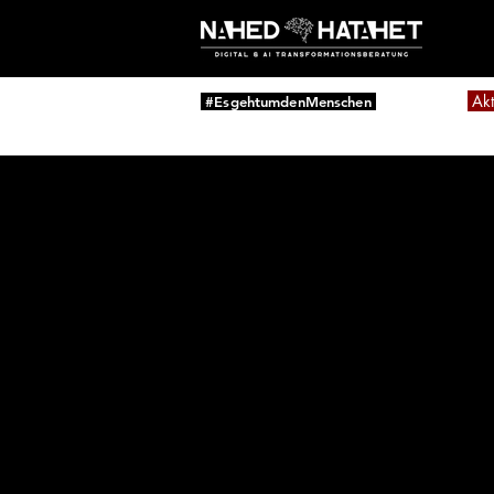
Akt
#EsgehtumdenMenschen