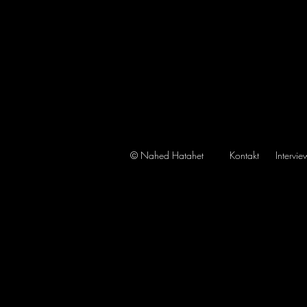
© Nahed Hatahet
Kontakt
Intervi