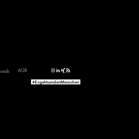
AGB
loads
#EsgehtumdenMenschen