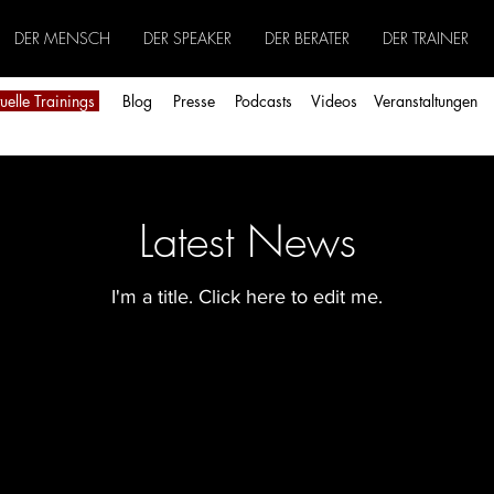
DER MENSCH
DER SPEAKER
DER BERATER
DER TRAINER
uelle Trainings
Blog
Pre
sse
Podcasts
Videos
Veranstaltungen
Latest News
I'm a title. ​Click here to edit me.