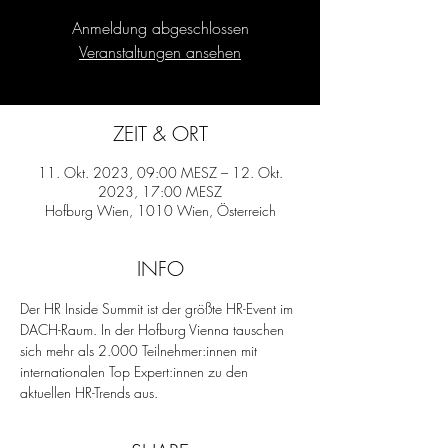
Anmeldung abgeschlossen
Veranstaltungen ansehen
ZEIT & ORT
11. Okt. 2023, 09:00 MESZ – 12. Okt.
2023, 17:00 MESZ
Hofburg Wien, 1010 Wien, Österreich
INFO
Der HR Inside Summit ist der größte HR-Event im 
DACH-Raum. In der Hofburg Vienna tauschen 
sich mehr als 2.000 Teilnehmer:innen mit 
internationalen Top Expert:innen zu den 
aktuellen HR-Trends aus.