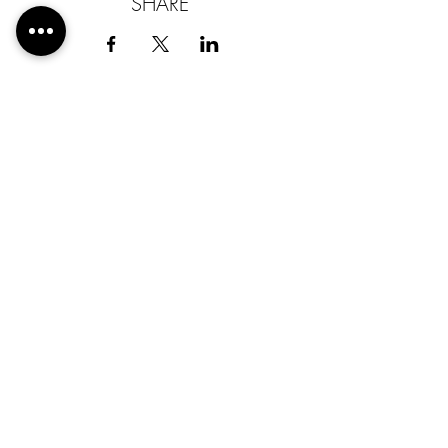
SHARE
#EsgehtumdenMenschen
© Nahed Hatahet
Kontakt
Interviewanfrage
Blog
Impressum
Datenschutz
Newsletter
Downloads
AGB