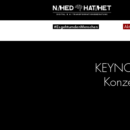
Akt
#EsgehtumdenMenschen
KEYNOT
Konze