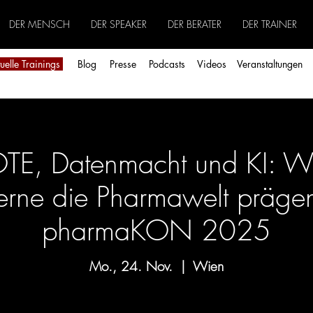
DER MENSCH
DER SPEAKER
DER BERATER
DER TRAINER
uelle Trainings
Blog
Pre
sse
Podcasts
Videos
Veranstaltungen
E, Datenmacht und KI: Wi
rne die Pharmawelt präge
pharmaKON 2025
Mo., 24. Nov.
  |  
Wien