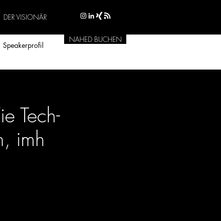
DER VISIONÄR
NAHED BUCHEN
Speakerprofil
e Tech-
n, imh