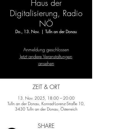
Haus der
Digitalisierung, Radio
NÖ
Do., 13. Nov.
  |  
Tulln an der Donau
Anmeldung geschlossen
Jetzt andere Veranstaltungen
ansehen
ZEIT & ORT
13. Nov. 2025, 18:00 – 20:00
Tulln an der Donau, Konrad-Lorenz-Straße 10,
3430 Tulln an der Donau, Österreich
SHARE