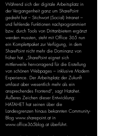
Während sich der digitale Arbeitsplatz in 
der Vergangenheit ganz um SharePoint 
gedreht hat – Stichwort (Social) Intranet – 
und fehlende Funktionen nachprogrammiert 
bzw. durch Tools von Drittanbietern ergänzt 
werden mussten, steht mit Office 365 nun 
ein Komplettpaket zur Verfügung, in dem 
SharePoint nicht mehr die Dominanz von 
früher hat. „SharePoint eignet sich 
mittlerweile hervorragend für die Erstellung 
von schönen Webpages – inklusive Modern 
Experience. Der Arbeitsplatz der Zukunft 
umfasst aber wesentlich mehr als ein 
ansprechendes Frontend“, sagt Hatahet. 
Äußeres Zeichen dieser Entwicklung: 
HATAHET hat seinen über die 
Landesgrenzen hinaus bekannten Community-
Blog www.sharepoint.at in
www.office365blog.at
 überführt.