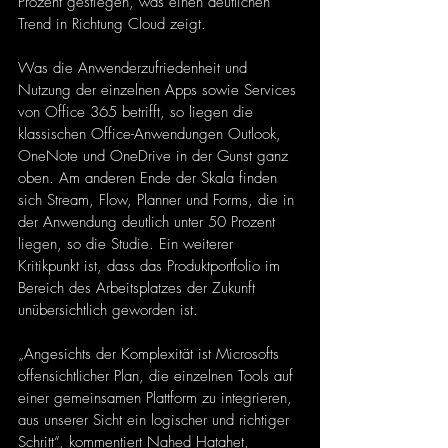
Prozent gestiegen, was einen deutlichen 
Trend in Richtung Cloud zeigt.
Was die Anwenderzufriedenheit und 
Nutzung der einzelnen Apps sowie Services 
von Office 365 betrifft, so liegen die 
klassischen Office-Anwendungen Outlook, 
OneNote und OneDrive in der Gunst ganz 
oben. Am anderen Ende der Skala finden 
sich Stream, Flow, Planner und Forms, die in 
der Anwendung deutlich unter 50 Prozent 
liegen, so die Studie. Ein weiterer 
Kritikpunkt ist, dass das Produktportfolio im 
Bereich des Arbeitsplatzes der Zukunft 
unübersichtlich geworden ist.
„Angesichts der Komplexität ist Microsofts 
offensichtlicher Plan, die einzelnen Tools auf 
einer gemeinsamen Plattform zu integrieren, 
aus unserer Sicht ein logischer und richtiger 
Schritt“, kommentiert Nahed Hatahet, 