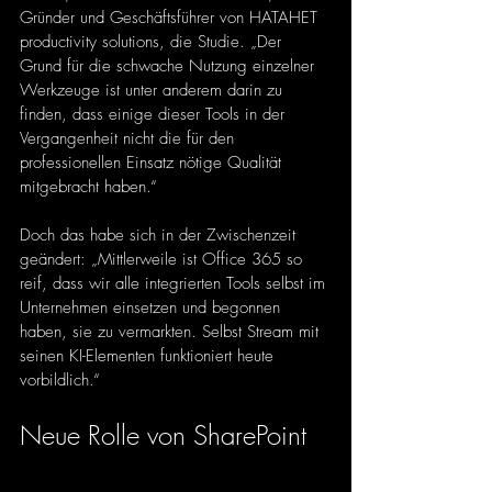
Gründer und Geschäftsführer von HATAHET 
productivity solutions, die Studie. „Der 
Grund für die schwache Nutzung einzelner 
Werkzeuge ist unter anderem darin zu 
finden, dass einige dieser Tools in der 
Vergangenheit nicht die für den 
professionellen Einsatz nötige Qualität 
mitgebracht haben.“ 
Doch das habe sich in der Zwischenzeit 
geändert: „Mittlerweile ist Office 365 so 
reif, dass wir alle integrierten Tools selbst im 
Unternehmen einsetzen und begonnen 
haben, sie zu vermarkten. Selbst Stream mit 
seinen KI-Elementen funktioniert heute 
vorbildlich.“
Neue Rolle von SharePoint