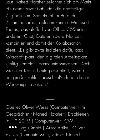
Laut Nahed Hatahet zeichnet sich am Markt 
ein neuer Favorit ab, der die ehemalige 
Zugmaschine SharePoint im Bereich 
Zusammenarbeit ablösen könnte: Microsoft 
Teams, das als Teil von Office 365 unter 
anderem Chat, Dateien sowie Notizen 
kombiniert und damit der Kollaboration 
dient. „Es gibt zwar Indizien dafür, dass 
Microsoft plant, den digitalen Arbeitsplatz 
künftig komplett Teams unterzuordnen. Doch 
wie sich Teams heute präsentiert, wäre es 
ein großer Fehler, ausschließlich auf dieses 
Werkzeug zu setzen.“
Quelle: Oliver Weiss (Computerwelt) im 
Gespräch mit Nahed Hatahet | Erschienen 
im Juli 2019 | Computerwelt, CW 
Fachverlag GmbH | Autor Artikel: Oliver 
Weiss (Computerwelt), Zitate: Nahed 